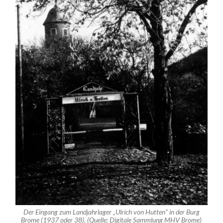
Der Eingang zum Landjahrlager „Ulrich von Hutten“ in der Burg
Brome (1937 oder 38). (Quelle: Digitale Sammlung MHV Brome)