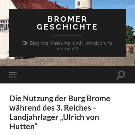
BROMER
GESCHICHTE
Ein Blog des Museums- und Heimatvereins
Brome e.V.
Suchfe
Mobile-
ein-/a
Menü
ein-/ausblenden
Die Nutzung der Burg Brome
während des 3. Reiches –
Landjahrlager „Ulrich von
Hutten“