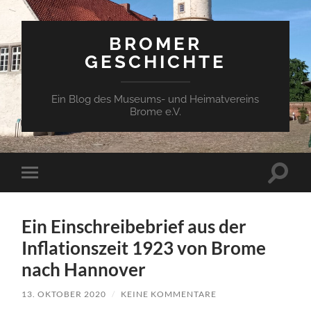
BROMER
GESCHICHTE
Ein Blog des Museums- und Heimatvereins
Brome e.V.
Suchfe
Mobile-
ein-/a
Menü
ein-/ausblenden
Ein Einschreibebrief aus der
Inflationszeit 1923 von Brome
nach Hannover
13. OKTOBER 2020
/
KEINE KOMMENTARE