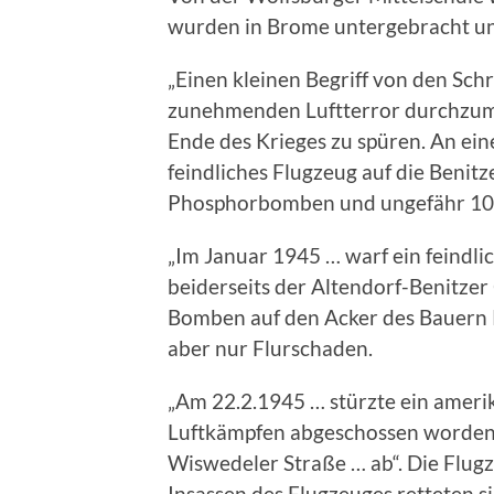
wurden in Brome untergebracht und
„Einen kleinen Begriff von den Sch
zunehmenden Luftterror durchzum
Ende des Krieges zu spüren. An e
feindliches Flugzeug auf die Benit
Phosphorbomben und ungefähr 100
„Im Januar 1945 … warf ein feindl
beiderseits der Altendorf-Benitzer
Bomben auf den Acker des Bauern R
aber nur Flurschaden.
„Am 22.2.1945 … stürzte ein ameri
Luftkämpfen abgeschossen worden w
Wiswedeler Straße … ab“. Die Flugz
Insassen des Flugzeuges retteten 