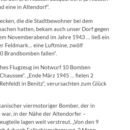
 eine in Altendorf“.
recken, die die Stadtbewohner bei dem
achen hatten, bekam auch unser Dorf gegen
inem Novemberabend im Jahre 1943 … ließ ein
zer Feldmark… eine Luftmine, zwölf
 Brandbomben fallen“.
iches Flugzeug im Notwurf 10 Bomben
 Chaussee“. „Ende März 1945 … fielen 2
ehfeldt in Benitz“, verursachten zum Glück
kanischer viermotoriger Bomber, der in
ar, in der Nähe der Altendorfer –
eugteile lagen weit verstreut. „Von den 9
sich 6 durch Fallschirmabsprung. 2 Mann