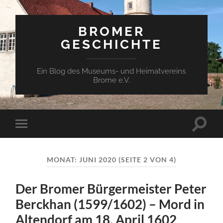
BROMER
GESCHICHTE
Ein Blog des Museums- und Heimatvereins
Brome e.V.
MONAT:
JUNI 2020
(SEITE 2 VON 4)
Der Bromer Bürgermeister Peter
Berckhan (1599/1602) – Mord in
Altendorf am 18. April 1602