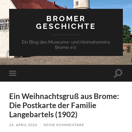
BROMER
GESCHICHTE
Ein Blog des Museums- und Heimatvereins
Brome e.V.
Suchfe
Mobile-
ein-/a
Menü
ein-/ausblenden
Ein Weihnachtsgruß aus Brome:
Die Postkarte der Familie
Langebartels (1902)
26. APRIL 2026
/
KEINE KOMMENTARE