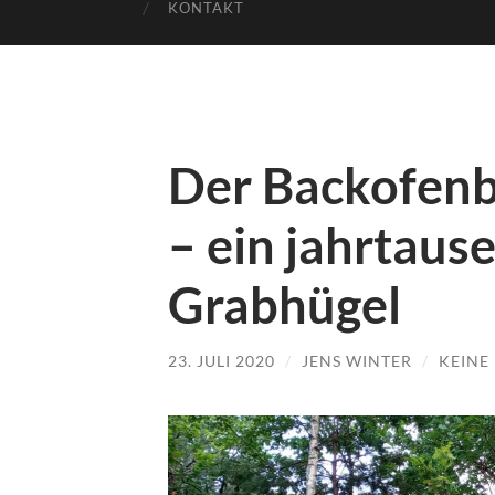
KONTAKT
Der Backofenb
– ein jahrtaus
Grabhügel
23. JULI 2020
/
JENS WINTER
/
KEINE