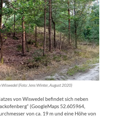
 Wiswedel (Foto: Jens Winter, August 2020)
latzes von Wiswedel befindet sich neben
ackofenberg“ (GoogleMaps 52.605964,
Durchmesser von ca. 19 m und eine Höhe von