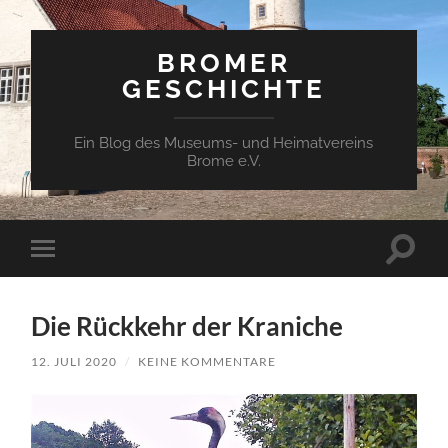
BROMER
GESCHICHTE
Ein Blog des Museums- und Heimatvereins
Brome e.V.
Suchfe
Mobile-
ein-/a
Menü
ein-/ausblenden
Die Rückkehr der Kraniche
12. JULI 2020
/
KEINE KOMMENTARE