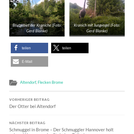
Brutgebiet der Kraniche (Foto:
Kranich mit Jungvogel (Foto:
Gerd Blanke)
Gerd Blanke)
teilen
teilen
E-Mail
Altendorf
,
Flecken Brome
VORHERIGER BEITRAG
Der Otter bei Altendorf
NÄCHSTER BEITRAG
Schmuggel in Brome – Der Schmuggler Hannover holt