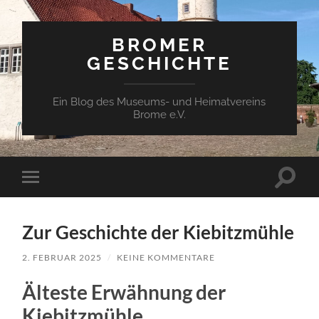
BROMER
GESCHICHTE
Ein Blog des Museums- und Heimatvereins
Brome e.V.
Suchfe
Mobile-
ein-/a
Menü
ein-/ausblenden
Zur Geschichte der Kiebitzmühle
2. FEBRUAR 2025
/
KEINE KOMMENTARE
Älteste Erwähnung der
Kiebitzmühle