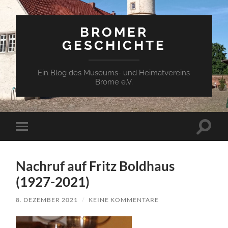
BROMER
GESCHICHTE
Ein Blog des Museums- und Heimatvereins
Brome e.V.
Suchfe
Mobile-
ein-/a
Menü
ein-/ausblenden
Nachruf auf Fritz Boldhaus
(1927-2021)
8. DEZEMBER 2021
/
KEINE KOMMENTARE