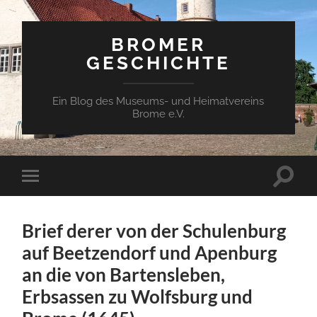
BROMER
GESCHICHTE
Ein Blog des Museums- und Heimatvereins
Brome e.V.
Suchfe
Mobile-
ein-/a
Menü
ein-/ausblenden
Brief derer von der Schulenburg
auf Beetzendorf und Apenburg
an die von Bartensleben,
Erbsassen zu Wolfsburg und