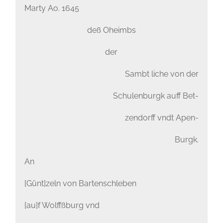
Marty Ao. 1645
deß Oheimbs
der
Sambt liche von der
Schulenburgk auff Bet-
zendorff vndt Apen-
Burgk.
An
[Günt]zeln von Bartenschleben
[au]f Wolffßburg vnd