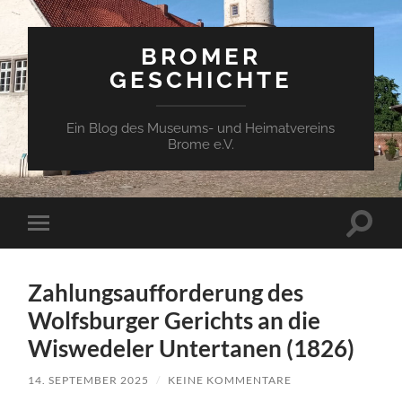
BROMER
GESCHICHTE
Ein Blog des Museums- und Heimatvereins
Brome e.V.
Suchfe
Mobile-
ein-/a
Menü
ein-/ausblenden
Zahlungsaufforderung des
Wolfsburger Gerichts an die
Wiswedeler Untertanen (1826)
14. SEPTEMBER 2025
/
KEINE KOMMENTARE