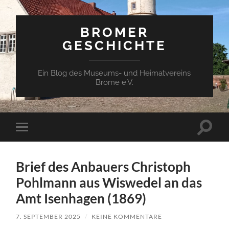
BROMER
GESCHICHTE
Ein Blog des Museums- und Heimatvereins
Brome e.V.
Suchfe
Mobile-
ein-/a
Menü
ein-/ausblenden
Brief des Anbauers Christoph
Pohlmann aus Wiswedel an das
Amt Isenhagen (1869)
7. SEPTEMBER 2025
/
KEINE KOMMENTARE