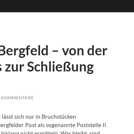
 Bergfeld – von der
is zur Schließung
E KOMMENTARE
 lässt sich nur in Bruchstücken
rgfelder Post als sogenannte Poststelle II
 bislang nicht ermitteln. Was bleibt, sind