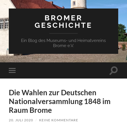
BROMER
GESCHICHTE
Ein Blog des Museums- und Heimatvereins
Brome e.V.
Suchfe
Mobile-
ein-/a
Menü
ein-/ausblenden
Die Wahlen zur Deutschen
Nationalversammlung 1848 im
Raum Brome
20. JULI 2020
/
KEINE KOMMENTARE